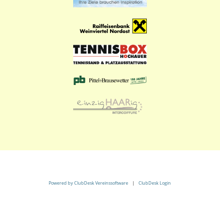
Powered by ClubDesk Vereinssoftware
|
ClubDesk Login