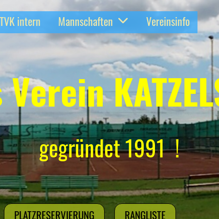
TVK intern
Mannschaften
Vereinsinfo
s Verein KATZE
gegründet 1991 !
PLATZRESERVIERUNG
RANGLISTE