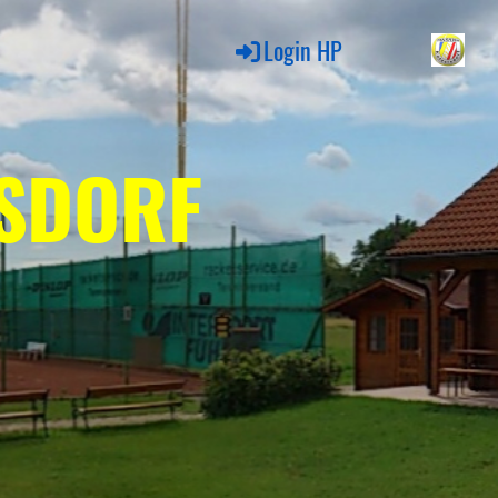
Login HP
LSDORF