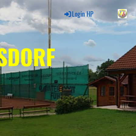
Login HP
LSDORF