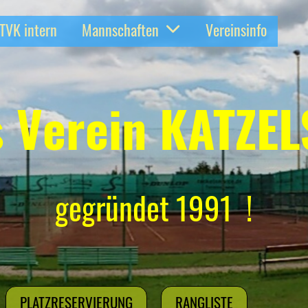
TVK intern
Mannschaften
Vereinsinfo
s Verein KATZE
gegründet 1991 !
PLATZRESERVIERUNG
RANGLISTE