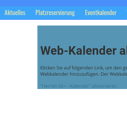
Aktuelles
Platzreservierung
Eventkalender
Web-Kalender a
Klicken Sie auf folgenden Link, um den ge
Webkalender hinzuzufügen. Der Webkalen
"Herren 65+ - Kalender" abonnieren