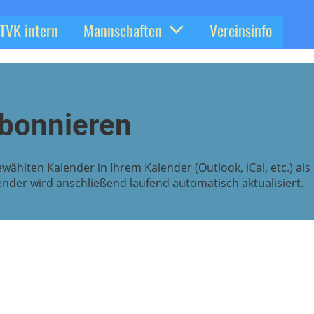
TVK intern
Mannschaften
Vereinsinfo
bonnieren
wählten Kalender in Ihrem Kalender (Outlook, iCal, etc.) als
der wird anschließend laufend automatisch aktualisiert.